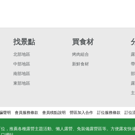
找景點
買食材
北部地區
烤肉組合
露
中部地區
新鮮食材
帶
南部地區
部
東部地區
露
主
騙聲明
會員服務條款
會員積點說明
營區加入合作
訂位服務條款
訂位
訂位，推薦各種露營主題活動、懶人露營、免裝備露營區等。方便露友快
入口網站