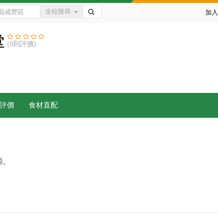
全站搜尋
加入
堂
(0則評價)
評價
食材直配
源。
。