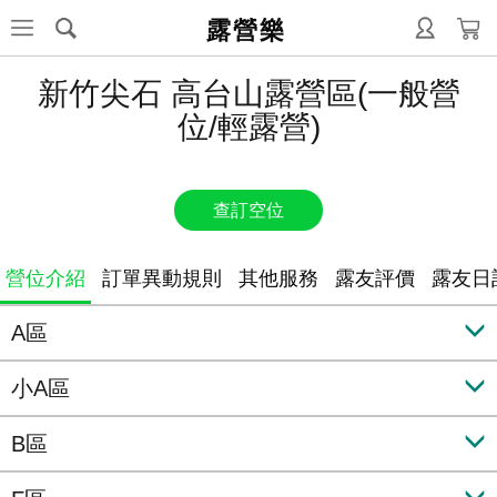
露營樂
新竹尖石 高台山露營區(一般營
位/輕露營)
查訂空位
營位介紹
訂單異動規則
其他服務
露友評價
露友日
A區
小A區
B區