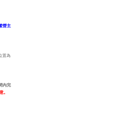
繫營主
位置為
間內完
意。