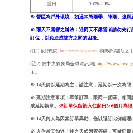
當日
100% / 0%
※ 營區為戶外環境，如遇常態雨季、陣雨、強
※ 雨天不露營之辦法：遇雨天不露營者請勿先
訂位，以免造成雙方之間的困擾。
(註1) 依行政院
(
http://www.ey.gov.tw/
)
消費者保護法之【
(註2) 依中央氣象局全球資訊網(
https://www.cwa.g
主。
※ 14天前以延期為主，請注意，延期以一次為限
※ 延期注意事項：單筆訂單，限同一營區、相
成延期換單。
※訂單保留於入住起日3~6個月為
※ 14天內人為因素訂單異動，僅以退訂比例處理
※ 入住當天如遇上述之天候因素等級，可做延期處