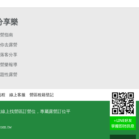
分享樂
營指南
你去露營
落客分享
營樂報導
題性露營
流程
線上客服
營區稅籍登記
速線上找營區訂營位，專屬露營訂位平
com.tw