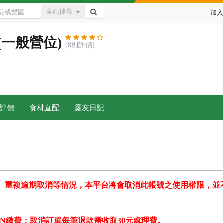
全站搜尋
加入
(一般營位)
(8則評價)
評價
食材直配
露友日記
準
、重複逾期取消等情況，本平台將會取消此帳號之使用權限，並
BON繳費：取消訂單每筆退款需收取30元處理費。