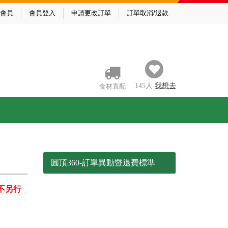
會員
會員登入
申請更改訂單
訂單取消/退款
145
人
我
想去
食材直配
圓頂360-訂單異動暨退費標準
不另行