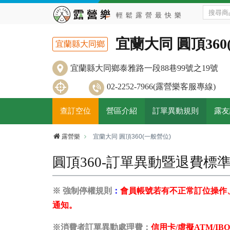
宜蘭大同 圓頂360
宜蘭縣大同鄉
宜蘭縣大同鄉泰雅路一段88巷99號之19號
02-2252-7966(露營樂客服專線)
查訂空位
營區介紹
訂單異動規則
露友
露營樂
宜蘭大同 圓頂360(一般營位)
圓頂360-訂單異動暨退費標
※ 強制停權規則
：
會員帳號若有不正常訂位操作
通知。
※消費者訂單異動處理費：
信用卡/虛擬ATM/I