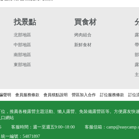
找景點
買食材
北部地區
烤肉組合
露
中部地區
新鮮食材
帶
南部地區
部
東部地區
露
主
騙聲明
會員服務條款
會員積點說明
營區加入合作
訂位服務條款
訂位
訂位，推薦各種露營主題活動、懶人露營、免裝備露營區等。方便露友快
入口網站
6
客服時間：週一至週五9:00~18:00 客服信箱：
camp@easycamp.
一編號：54871897