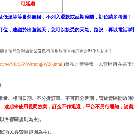
可延期
風及低溫等等自然氣候，不列入退款或延期範圍，訂位請多考量！
行訂位，建議於出遊當天，您可以接受的天氣、路況，再以電話聯
觀光旅館業與旅館業及民宿個別旅客直接訂房定型化契範本】
ov.tw/V8/C/P/Warning/W26.html
)發布之警特報，以營區所在縣市
！
同數量、相同日期、不分拆訂單、不可部分延期，請於營區開放時
限，逾期未使用視同放棄，訂金不作退還，平台不另行通知，請留
(以各營區規則為主)。
理(以各營區規則為主)。