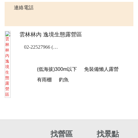
連絡電話
雲林林內 逸境生態露營區
02-22527966 (露營樂訂位專線)
(低海拔)300m以下
免裝備懶人露營
有雨棚
釣魚
找營區
找景點