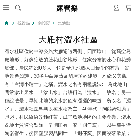
露營樂
找景點
南投縣
魚池鄉
大雁村澀水社區
澀水社區位於中潭公路大雁隧道西側，四面環山，從高空鳥
瞰地形，好像綻放的蓮花山谷地形，住家分布於蓮心和花瓣
底部，居民約230多人，也是全魚池鄉人口最少的村落；盆
地景色如詩，30多戶白屋藍瓦斜屋頂的建築，雅緻又美觀，
有「台灣小瑞士」之稱。澀水之名有兩種說法:一為此地山
間常滲出泉水，「滲出水」台語稱為「泄水」，故名；另一
種說法是，早期此地的泉水的確有澀澀的味道，所以名「澀
水」。澀水社區早期以種水稻為主，40年代「阿薩姆紅茶」
興起，村民紛紛改種紅茶，成了魚池地區的主要產業。澀水
盆地土質適合製陶，早期即有一家「迴仔窯」，以生產生活
陶器營生，後因塑膠製品問世，「迴仔窯」因而沒落歇業；