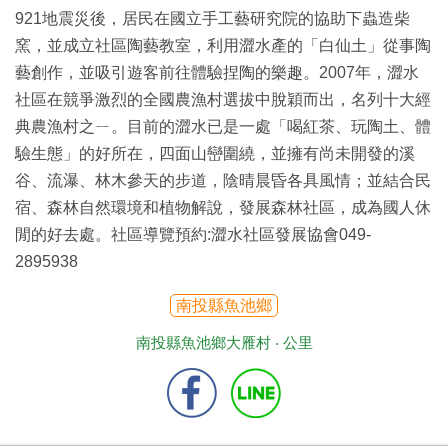
921地震災後，居民在國立手工藝研究院的協助下蟲造柴
窯，並成立社區陶藝教室，利用澀水產的「白仙土」從事陶
藝創作，並吸引遊客前往體驗捏陶的樂趣。2007年，澀水
社區在競爭激烈的全國農漁村選拔中脫穎而出，名列十大經
典農漁村之ㄧ。目前的澀水已是一處「喝紅茶、玩陶土、體
驗生態」的好所在，四面山巒圍繞，並擁有尚未開發的溪
谷、流瀑、林木參天的步道，陰晴晨昏各具風情；並結合民
宿、森林自然環境和植物解說，發展森林社區，成為國人休
閒的好去處。社區導覽預約:澀水社區發展協會049-
2895938
南投縣魚池鄉
南投縣魚池鄉大雁村 ‧
公里