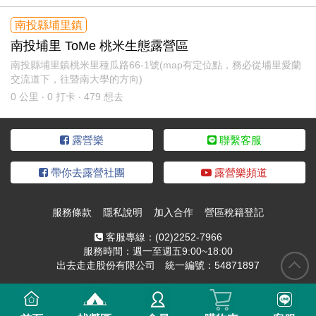
南投縣埔里鎮
南投埔里 ToMe 桃米生態露營區
南投縣埔里鎮桃米里種瓜路66-1號(map有定位點，務必從埔里愛蘭
交流道下，往暨南大學的方向)
0
公里 ‧ 0 打卡 ‧ 479 想去
露營樂
聯繫客服
帶你去露營社團
露營樂頻道
服務條款
隱私說明
加入合作
營區稅籍登記
客服專線：
(02)2252-7966
服務時間：週一至週五9:00~18:00
出去走走股份有限公司 統一編號：54871897