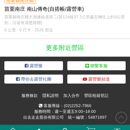
苗栗縣南庄鄉
苗栗南庄 南山傳奇(自搭帳/露營車)
苗栗縣南庄鄉大湳連絡道路二(苗124線37.2公里處左轉往上約3公里
到，沿途有清楚路標)
0
公里 ‧ 0 打卡 ‧ 2525 想去
更多附近營區
露營樂
聯繫客服
帶你去露營社團
露營樂頻道
服務條款
隱私說明
加入合作
營區稅籍登記
客服專線：
(02)2252-7966
服務時間：週一至週五9:00~18:00
出去走走股份有限公司 統一編號：54871897