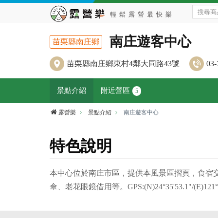
南庄遊客中心
苗栗縣南庄鄉
苗栗縣南庄鄉東村4鄰大同路43號
03-
景點介紹
附近營區
5
露營樂
景點介紹
南庄遊客中心
特色說明
本中心位於南庄市區，提供本風景區摺頁，食宿交通
傘、老花眼鏡借用等。GPS:(N)24°35'53.1"/(E)121°0'