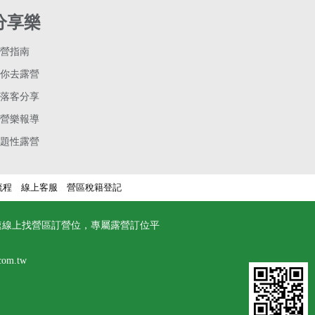
分享樂
營指南
你去露營
落客分享
營樂報導
題性露營
流程
線上客服
營區稅籍登記
速線上找營區訂營位，專屬露營訂位平
com.tw