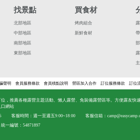
找景點
買食材
北部地區
烤肉組合
露
中部地區
新鮮食材
帶
南部地區
部
東部地區
露
主
騙聲明
會員服務條款
會員積點說明
營區加入合作
訂位服務條款
訂位
訂位，推薦各種露營主題活動、懶人露營、免裝備露營區等。方便露友快
入口網站
6
客服時間：週一至週五9:00~18:00 客服信箱：
camp@easycamp.
一編號：54871897