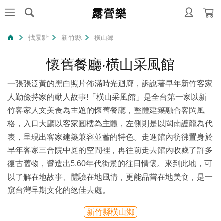
露營樂
找景點
新竹縣
橫山鄉
懷舊餐廳‧橫山采風館
一張張泛黃的黑白照片佈滿時光迴廊，訴說著早年新竹客家
人勤儉持家的動人故事!「橫山采風館」是全台第一家以新
竹客家人文美食為主題的懷舊餐廳，整體建築融合客閩風
格，入口大廳以客家圓樓為主體，左側則是以閩南護龍為代
表，呈現出客家建築兼容並蓄的特色。走進館內彷彿置身於
早年客家三合院中庭的空間裡，再往前走去館內收藏了許多
復古舊物，營造出5.60年代街景的往日情懷。來到此地，可
以了解在地故事、體驗在地風情，更能品嘗在地美食，是一
窺台灣早期文化的絕佳去處。
新竹縣橫山鄉