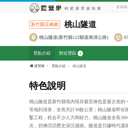
桃山隧道
新竹縣五峰鄉
桃山隧道(新竹縣122縣道南清公路)
0
景點介紹
附近營區
4
露營樂
景點介紹
桃山隧道
特色說明
桃山隧道是新竹縣境內現存最宏偉也是最古老的一
等地到清泉，全長共計30餘公里；桃山隧道即在開
鑿工程，耗去不少人力和財力。桃山隧道全長38
光，彷彿滔滔歷史深沉迴繞。隧道是日據時代遺