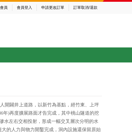
會員
會員登入
申請更改訂單
訂單取消/退款
，日人開闢井上道路，以新竹為基點，經竹東、上坪
36年)再度擴展路面才告完成，其中桃山隧道的挖
面滲水左右交相投射，形成一幅交叉層次分明的水
龐大的人力與物力開鑿完成，洞內設施還保留原始