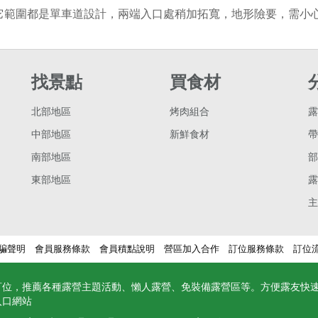
它範圍都是單車道設計，兩端入口處稍加拓寬，地形險要，需小
找景點
買食材
北部地區
烤肉組合
露
中部地區
新鮮食材
帶
南部地區
部
東部地區
露
主
騙聲明
會員服務條款
會員積點說明
營區加入合作
訂位服務條款
訂位
訂位，推薦各種露營主題活動、懶人露營、免裝備露營區等。方便露友快
入口網站