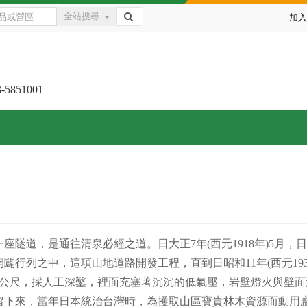
全站搜尋
加入
3-5851001
座隧道，是通往清泉必經之道。日大正7年(西元1918年)5月
闢行列之中，這項山地道路開發工程，直到日昭和11年(西元19
0公尺，採人工深鑿，裡面充塞著沉沉的低氣壓，岩壁燈火與壁
留下來，當年日本統治台灣時，為攫取山區寶貴林木資源而動用