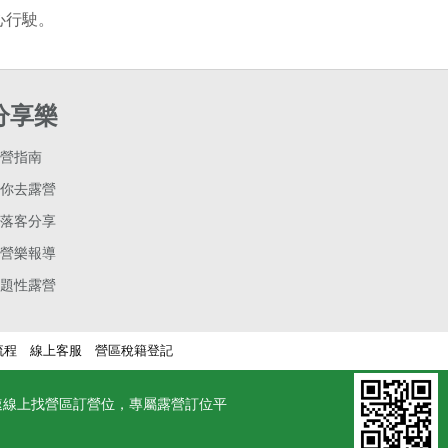
心行駛。
分享樂
營指南
你去露營
落客分享
營樂報導
題性露營
流程
線上客服
營區稅籍登記
速線上找營區訂營位，專屬露營訂位平