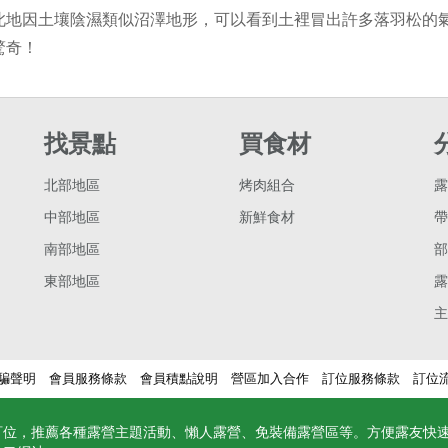
此地因土壤陰濕類似沼澤地形，可以看到土裡冒出許多落羽松的
驚奇！
找景點
買食材
北部地區
烤肉組合
露
中部地區
新鮮食材
帶
南部地區
部
東部地區
露
主
騙聲明
會員服務條款
會員積點說明
營區加入合作
訂位服務條款
訂位
訂位，推薦各種露營主題活動、懶人露營、免裝備露營區等。方便露友快