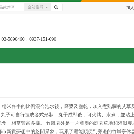
全站搜尋
加入
03-5890460，0937-151-090
、糯米各半的比例混合泡水後，磨漿及壓乾，加入煮熟爛的艾草
子。丸子可自行捏成各式形狀，丸子成型後，可火烤、水煮，並沾
米食，相當豐富多樣。 竹嵐園外是一片寬廣的庭園草地和灌溉農
都市新貴夢想中的悠閒景象，玩累了還能順便到旁邊的竹嵐亭休