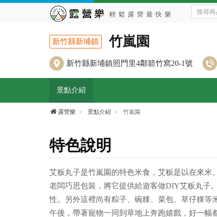
竹嵐園
新竹縣新埔鎮
新竹縣新埔鎮照門里4鄰箭竹窩20-1號
景點介紹
露營樂
景點介紹
竹嵐園
特色說明
艾粄丸子是竹嵐園的特色米食，艾粄是以在來米
老闆巧思包裝，將它提供給遊客做DIY艾粄丸
性。另外這裡尚有粽子、碗粿、菜包、草仔粿等
午後，帶著寵物一同到草地上奔跑嬉戲，好一幅