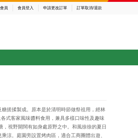
會員
會員登入
申請更改訂單
訂單取消/退款
及糖搓揉製成。原本是於清明時節做祭祖用，經林
上各式客家風味醬料食用，兼具多樣口味性及趣味
塘，視野開闊有如身處原野之中。和風徐徐的夏日
息乘涼。庭園旁設置烤肉區，適合工商團體出遊、