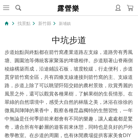
露營樂
找景點
新竹縣
新埔鎮
中坑步道
步道始點與終點都在箭竹窩產業道路左支線，道路旁有秀風
塘、圓園池等傳統客家聚落的埤塘相伴。步道順著山脊兩側
稜線構築而成，沿途鋪設石板，坡度較緩，行走便利，步道
貫穿箭竹窩全區，共有四條支線連接到箭竹窩的主、支線道
路，步道上除了可以眺望阡陌交錯的農村景致，欣賞秀麗的
風景之外，還可以觀賞各種果樹，了解果樹的生長情形。在
翠綠的自然環境中，感受大自然的林蔭之美，沐浴在徐徐的
微風與陣陣的果香中，觀察各種昆蟲獨特的生態習性，一年
中無論是任何季節前來都會有不同的樂趣，讓人處處都是驚
奇，適合所有年齡層的遊客前來休憩，同時也是良好的戶外
教學教室。在步道的周圍，也有休閒農場提拱客家美食DIY