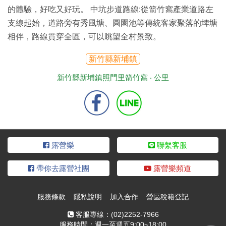
的體驗，好吃又好玩。 中坑步道路線:從箭竹窩產業道路左
支線起始，道路旁有秀風塘、圓園池等傳統客家聚落的埤塘
相伴，路線貫穿全區，可以眺望全村景致。
新竹縣新埔鎮
新竹縣新埔鎮照門里箭竹窩 ‧
公里
露營樂
聯繫客服
帶你去露營社團
露營樂頻道
服務條款
隱私說明
加入合作
營區稅籍登記
客服專線：
(02)2252-7966
服務時間：週一至週五9:00~18:00