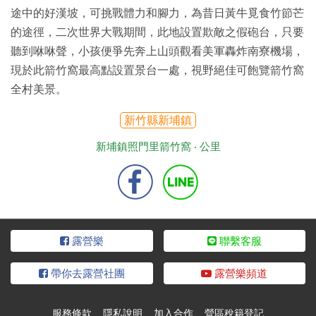
途中的好漢坡，可挑戰體力和腳力，為昔日黃牛覓食竹節芒
的途徑，二次世界大戰期間，此地設置欺敵之假砲台，只要
聽到咻咻聲，小孩便爭先奔上山頭觀看美軍轟炸南寮機場，
現於此箭竹窩最高點設置景台一處，視野絕佳可飽覽箭竹窩
全村美景。
新竹縣新埔鎮
新埔鎮照門里箭竹窩 ‧
公里
露營樂
聯繫客服
帶你去露營社團
露營樂頻道
服務條款
隱私說明
加入合作
營區稅籍登記