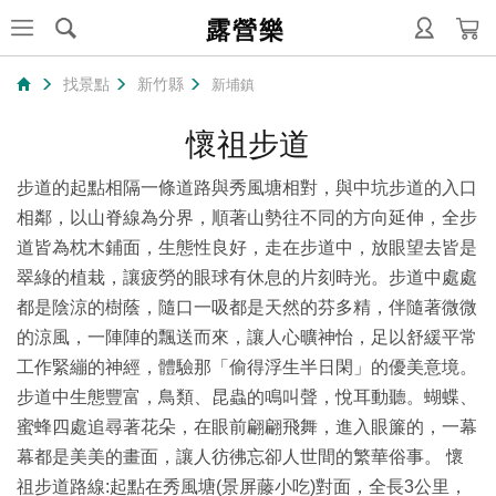
露營樂
找景點
新竹縣
新埔鎮
懷祖步道
步道的起點相隔一條道路與秀風塘相對，與中坑步道的入口
相鄰，以山脊線為分界，順著山勢往不同的方向延伸，全步
道皆為枕木鋪面，生態性良好，走在步道中，放眼望去皆是
翠綠的植栽，讓疲勞的眼球有休息的片刻時光。步道中處處
都是陰涼的樹蔭，隨口一吸都是天然的芬多精，伴隨著微微
的涼風，一陣陣的飄送而來，讓人心曠神怡，足以舒緩平常
工作緊繃的神經，體驗那「偷得浮生半日閑」的優美意境。
步道中生態豐富，鳥類、昆蟲的鳴叫聲，悅耳動聽。蝴蝶、
蜜蜂四處追尋著花朵，在眼前翩翩飛舞，進入眼簾的，一幕
幕都是美美的畫面，讓人彷彿忘卻人世間的繁華俗事。 懷
祖步道路線:起點在秀風塘(景屏藤小吃)對面，全長3公里，