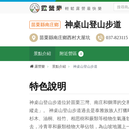
神桌山登山步道
苗栗縣南庄鄉
苗栗縣南庄鄉西村大屋坑
037-823115
景點介紹
附近營區
4
露營樂
景點介紹
神桌山登山步道
特色說明
神桌山登山步道位於苗栗三灣、南庄和獅潭的交界
縱走」。 神桌山登山步道過去是泰雅族族人打
杉木、油桐、桂竹、相思樹和蕨類等植物生氣蓬勃
去，冷青草和蕨類植物大舉佔領，為山坡地灑上