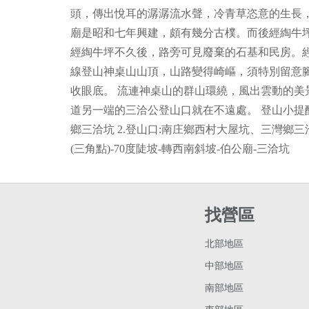
頭，傳出悅耳的潺潺流水聲，冷青草恣意的生長
廟是昭和七年興建，頗有幾分古樸。而後經綯牛坪
經綯牛坪不久後，路旁可見廢棄的石基和民房。經
線登山神桌山山頂，山路變得崎嶇，須特別留意
收眼底。 流連神桌山的群山環繞，風出雲動的美
道另一端的三洽公登山口就在不遠處。 登山小提醒
鄉三洽坑 2.登山口:南庄鄉西村大屋坑、三灣鄉三洽坑
(三角點)-70度陡坡-轉西南斜坡-伯公廟-三洽坑
找營區
北部地區
中部地區
南部地區