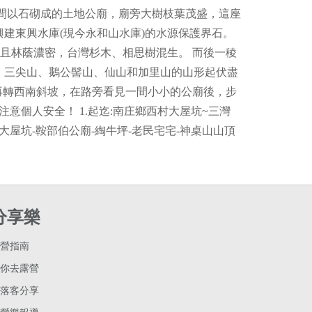
間以石砌成的土地公廟，廟旁大樹枝葉茂盛，這座
建東興水庫(現今永和山水庫)的水源保護界石。
且林蔭濃密，台灣杉木、相思樹混生。 而後一稜
，三尖山、鵝公髻山、仙山和加里山的山形起伏盡
，再轉西南斜坡，在路旁看見一間小小的公廟後，步
意個人安全！ 1.起迄:南庄鄉西村大屋坑~三灣
徑:大屋坑-鞍部伯公廟-綯牛坪-老民宅宅-神桌山山頂
分享樂
營指南
你去露營
落客分享