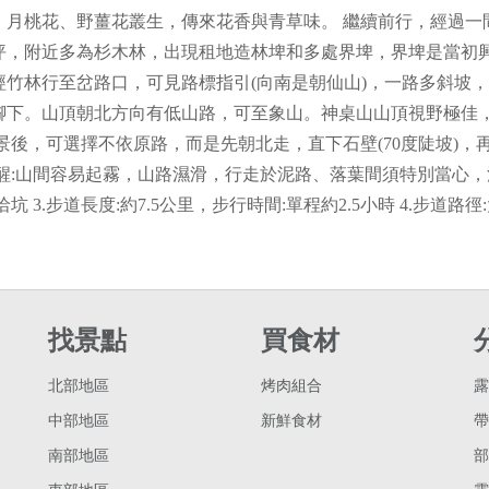
，月桃花、野薑花叢生，傳來花香與青草味。 繼續前行，經過一
，附近多為杉木林，出現租地造林埤和多處界埤，界埤是當初興
竹林行至岔路口，可見路標指引(向南是朝仙山)，一路多斜坡，
腳下。山頂朝北方向有低山路，可至象山。神桌山山頂視野極佳
景後，可選擇不依原路，而是先朝北走，直下石壁(70度陡坡)
:山間容易起霧，山路濕滑，行走於泥路、落葉間須特別當心，注
 3.步道長度:約7.5公里，步行時間:單程約2.5小時 4.步道路
找景點
買食材
北部地區
烤肉組合
露
中部地區
新鮮食材
帶
南部地區
部