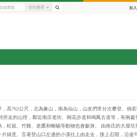
全站搜尋
加入
，高762公尺，北為象山，南為仙山，山友們常分次攀登。倘
獵時所走的山徑，鄰近南庄老街、桐花步道和鳴鳳古道等，有兩處
，松鼠、竹雞、老鷹和蜥蜴等動物也會獻身。 由南庄的大屋坑登
一片綠意。言著登山口左邊的小溪往上由走去，接上石階，沿途