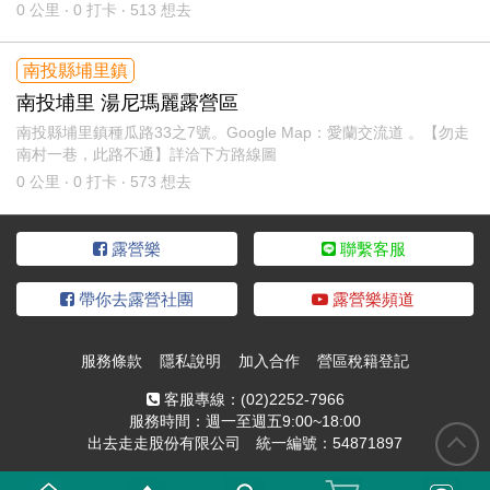
0
公里 ‧ 0 打卡 ‧ 513 想去
南投縣埔里鎮
南投埔里 湯尼瑪麗露營區
南投縣埔里鎮種瓜路33之7號。Google Map：愛蘭交流道 。【勿走
南村一巷，此路不通】詳洽下方路線圖
0
公里 ‧ 0 打卡 ‧ 573 想去
露營樂
聯繫客服
帶你去露營社團
露營樂頻道
服務條款
隱私說明
加入合作
營區稅籍登記
客服專線：
(02)2252-7966
服務時間：週一至週五9:00~18:00
出去走走股份有限公司 統一編號：54871897