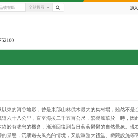
全站搜尋
加入
752100
脈以東的河谷地形，曾是東部山林伐木最大的集材場，雖然不是
鐵道六十八公里，直至海拔二千五百公尺，繁榮風華於一時，因
林木終於有喘息的機會，漸漸回復到昔日蓊蓊鬱鬱的自然景象。現
鬱的景態，沉緬過去風光的情境，又能重臨大禮堂、戲院設施等