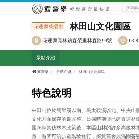
林田山文化園區
花蓮縣萬榮鄉
花蓮縣鳳林鎮森榮里林森路99號
03-8
景點介紹
露營樂
景點介紹
林田山文化園區
特色說明
林田山位於萬里溪以南、馬太鞍溪以北、中央山
文化方面保存的最完整。日據時期便已建置運材
國76年禁伐林木政策後，本區山林的許多高級
身，遊客可沿步道階坡逐行，探賞舊舍與滿園蒼