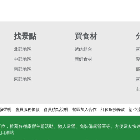
找景點
買食材
北部地區
烤肉組合
露
中部地區
新鮮食材
帶
南部地區
部
東部地區
露
主
騙聲明
會員服務條款
會員積點說明
營區加入合作
訂位服務條款
訂位
訂位，推薦各種露營主題活動、懶人露營、免裝備露營區等。方便露友快
入口網站