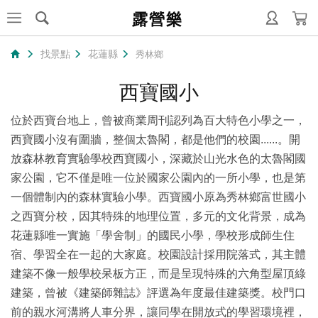
露營樂
找景點
花蓮縣
秀林鄉
西寶國小
位於西寶台地上，曾被商業周刊認列為百大特色小學之一，
西寶國小沒有圍牆，整個太魯閣，都是他們的校園......。開
放森林教育實驗學校西寶國小，深藏於山光水色的太魯閣國
家公園，它不僅是唯一位於國家公園內的一所小學，也是第
一個體制內的森林實驗小學。西寶國小原為秀林鄉富世國小
之西寶分校，因其特殊的地理位置，多元的文化背景，成為
花蓮縣唯一實施「學舍制」的國民小學，學校形成師生住
宿、學習全在一起的大家庭。校園設計採用院落式，其主體
建築不像一般學校呆板方正，而是呈現特殊的六角型屋頂綠
建築，曾被《建築師雜誌》評選為年度最佳建築獎。校門口
前的親水河溝將人車分界，讓同學在開放式的學習環境裡，