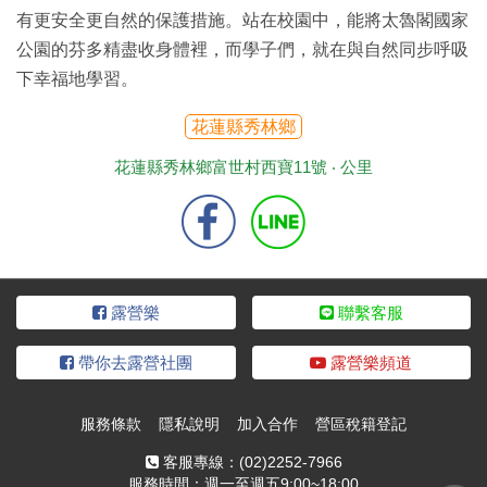
有更安全更自然的保護措施。站在校園中，能將太魯閣國家
公園的芬多精盡收身體裡，而學子們，就在與自然同步呼吸
下幸福地學習。
花蓮縣秀林鄉
花蓮縣秀林鄉富世村西寶11號 ‧
公里
露營樂
聯繫客服
帶你去露營社團
露營樂頻道
服務條款
隱私說明
加入合作
營區稅籍登記
客服專線：
(02)2252-7966
服務時間：週一至週五9:00~18:00