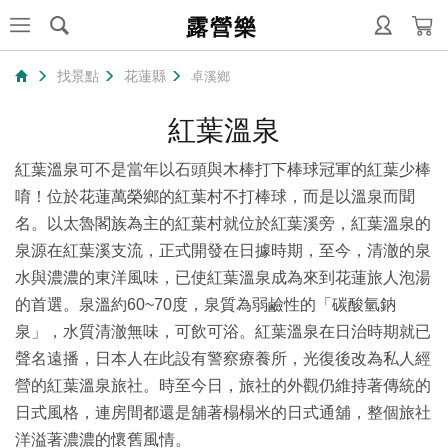
露營樂
找景點
花蓮縣
卓溪鄉
紅葉溫泉
紅葉溫泉可不是當年以石頭與木棒打下棒球冠軍的紅葉少棒
唷！位於花蓮萬榮鄉的紅葉村不打棒球，而是以溫泉而聞
名。以太魯閣族為主的紅葉村就位於紅葉溪旁，紅葉溫泉的
泉源在紅葉溪支流，正式開發在日據時期，至今，清澈的泉
水與濃濃的東洋風味，已使紅葉溫泉成為來到花蓮旅人泡湯
的首選。泉溫約60~70度，泉質為弱鹼性的「碳酸氫鈉
泉」，水質清澈無味，可飲可浴。紅葉溫泉在日治時期就已
聲名遠播，日本人在此設有警察療養所，光復後改為私人經
營的紅葉溫泉旅社。時至今日，旅社的外觀仍維持著傳統的
日式風格，連房間都還是舖著榻榻米的日式通舖，整個旅社
洋溢著濃濃的懷舊風情。