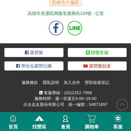
高雄市六龜區
高雄市美濃區興隆里廣興街124號 ‧
公里
露營樂
聯繫客服
帶你去露營社團
露營樂頻道
服務條款
隱私說明
加入合作
營區稅籍登記
客服專線：
(02)2252-7966
服務時間：週一至週五9:00~18:00
出去走走股份有限公司 統一編號：54871897
首頁
找營區
會員
購物車
客服