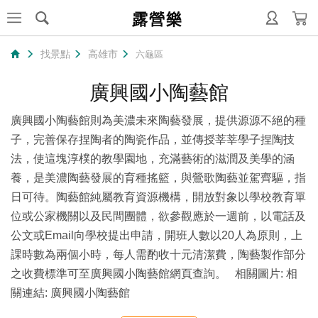
露營樂
找景點
高雄市
六龜區
廣興國小陶藝館
廣興國小陶藝館則為美濃未來陶藝發展，提供源源不絕的種
子，完善保存捏陶者的陶瓷作品，並傳授莘莘學子捏陶技
法，使這塊淳樸的教學園地，充滿藝術的滋潤及美學的涵
養，是美濃陶藝發展的育種搖籃，與鶯歌陶藝並駕齊驅，指
日可待。陶藝館純屬教育資源機構，開放對象以學校教育單
位或公家機關以及民間團體，欲參觀應於一週前，以電話及
公文或Email向學校提出申請，開班人數以20人為原則，上
課時數為兩個小時，每人需酌收十元清潔費，陶藝製作部分
之收費標準可至廣興國小陶藝館網頁查詢。 相關圖片: 相
關連結: 廣興國小陶藝館