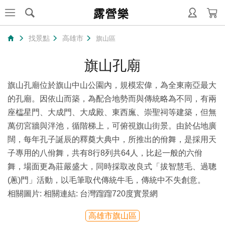
露營樂
找景點
高雄市
旗山區
旗山孔廟
旗山孔廟位於旗山中山公園內，規模宏偉，為全東南亞最大
的孔廟。因依山而築，為配合地勢而與傳統略為不同，有兩
座櫺星門、大成門、大成殿、東西廡、崇聖祠等建築，但無
萬仞宮牆與泮池，循階梯上，可俯視旗山街景。由於佔地廣
闊，每年孔子誕辰的釋奠大典中，所推出的佾舞，是採用天
子專用的八佾舞，共有8行8列共64人，比起一般的六佾
舞，場面更為莊嚴盛大，同時採取改良式「拔智慧毛、過聰
(蔥)門」活動，以毛筆取代傳統牛毛，傳統中不失創意。
相關圖片: 相關連結: 台灣蹓蹓720度實景網
高雄市旗山區