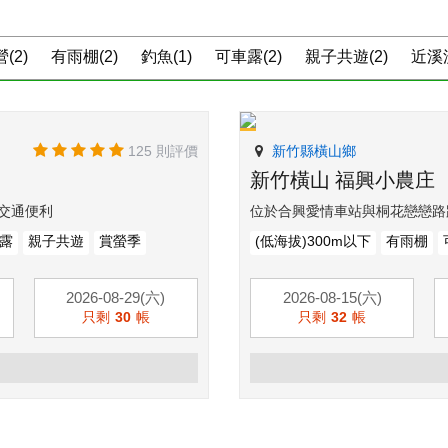
(2)
有雨棚(2)
釣魚(1)
可車露(2)
親子共遊(2)
近溪流
125 則評價
新竹縣橫山鄉
新竹橫山 福興小農庄
交通便利
位於合興愛情車站與桐花戀戀路
露
親子共遊
賞螢季
(低海拔)300m以下
有雨棚
2026-08-29(六)
2026-08-15(六)
只剩
30
帳
只剩
32
帳