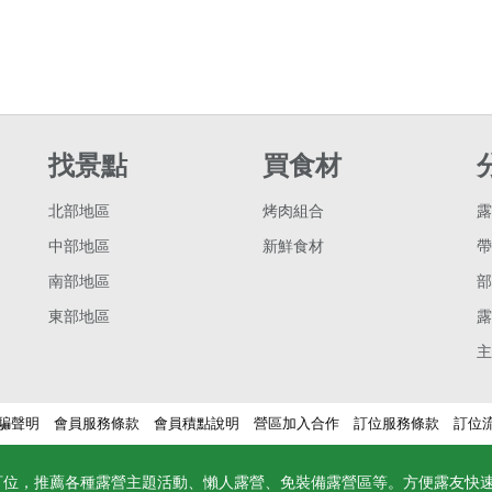
找景點
買食材
北部地區
烤肉組合
露
中部地區
新鮮食材
帶
南部地區
部
東部地區
露
主
騙聲明
會員服務條款
會員積點說明
營區加入合作
訂位服務條款
訂位
訂位，推薦各種露營主題活動、懶人露營、免裝備露營區等。方便露友快