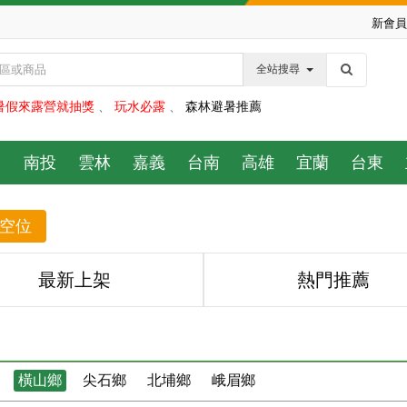
新會員
全站搜尋
暑假來露營就抽獎
、
玩水必露
、
森林避暑推薦
中
南投
雲林
嘉義
台南
高雄
宜蘭
台東
空位
最新上架
熱門推薦
橫山鄉
尖石鄉
北埔鄉
峨眉鄉