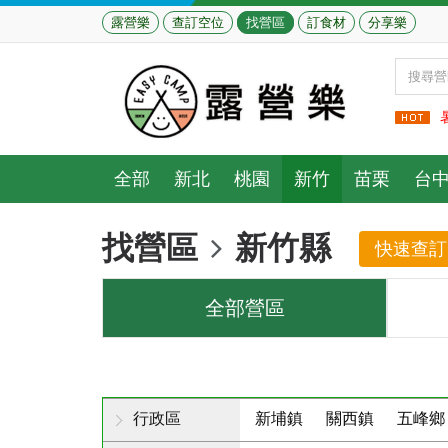
露營樂
查訂空位
找營區
訂食材
分享樂
全部
新北
桃園
新竹
苗栗
台
找營區
新竹縣
快速查訂
全部營區
行政區
新埔鎮
關西鎮
五峰鄉