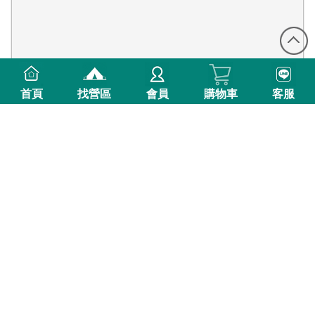
首頁
找營區
會員
購物車
客服
125則評價
新竹縣橫山鄉
新竹橫山 遊橘露營區
新竹橫山遊橘露營區海拔約300公尺，地勢平易近人且交通便利
(低海拔)300m以下
免裝備懶人露營
有雨棚
可車露
親子共遊
賞螢季