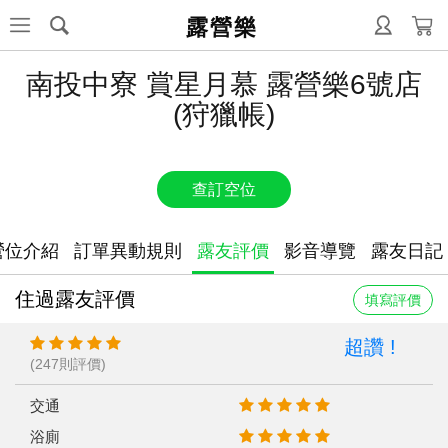
露營樂
南投中寮 賞星月慕 露營樂6號店
(狩獵帳)
查訂空位
營位介紹
訂單異動規則
露友評價
影音導覽
露友日記
住過露友評價
填寫評價
超讚 !
(247則評價)
交通
浴廁