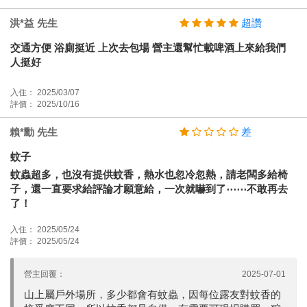
洪*益 先生
超讚
交通方便 浴廁挺近 上次去包場 營主還幫忙載啤酒上來給我們
人挺好
入住： 2025/03/07
評價： 2025/10/16
賴*勳 先生
差
蚊子
蚊蟲超多，也沒有提供蚊香，熱水也忽冷忽熱，請老闆多給椅
子，還一直要求給評論才願意給，一次就嚇到了⋯⋯不敢再去
了！
入住： 2025/05/24
評價： 2025/05/24
營主回覆：
2025-07-01
山上屬戶外場所，多少都會有蚊蟲，因每位露友對蚊香的