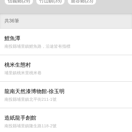
信義鄉(29)
竹山鎮(35)
鹿谷鄉(23)
共36筆
鯉魚潭
南投縣埔里鎮鯉魚路，沿途皆有指標
桃米生態村
埔里鎮桃米里桃米巷
龍南天然漆博物館-徐玉明
南投縣埔里鎮北平街211-1號
造紙龍手創館
南投縣埔里鎮隆生路118-2號