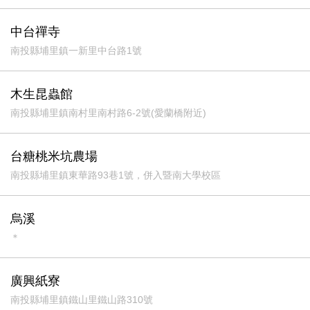
中台禪寺
南投縣埔里鎮一新里中台路1號
木生昆蟲館
南投縣埔里鎮南村里南村路6-2號(愛蘭橋附近)
台糖桃米坑農場
南投縣埔里鎮東華路93巷1號，併入暨南大學校區
烏溪
＊
廣興紙寮
南投縣埔里鎮鐵山里鐵山路310號