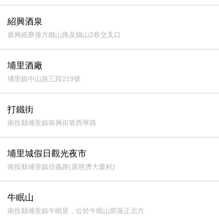
紹興酒泉
廣興紙寮後方鐵山路及鐵山2巷交叉口
埔里酒廠
埔里鎮中山路三段219號
打鐵街
南投縣埔里鎮南興街靠西寧路
埔里城假日觀光夜市
南投縣埔里鎮信義路(原慈濟大愛村)
牛眠山
南投縣埔里鎮牛眠里，位於牛眠山部落正北方