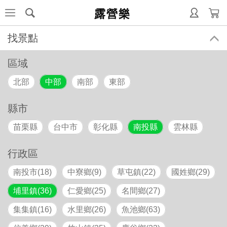
露營樂
找景點
區域
北部
中部
南部
東部
縣市
苗栗縣
台中市
彰化縣
南投縣
雲林縣
行政區
南投市(18)
中寮鄉(9)
草屯鎮(22)
國姓鄉(29)
埔里鎮(36)
仁愛鄉(25)
名間鄉(27)
集集鎮(16)
水里鄉(26)
魚池鄉(63)