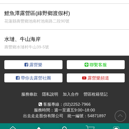
鯉魚潭露營區(綠野鄉渡假村)
花蓮縣壽豐鄉池南村池南路二段90號
水璉、牛山海岸
壽豐鄉水璉村牛山39-5號
露營樂
聯繫客服
帶你去露營社團
露營樂頻道
服務條款
隱私說明
加入合作
營區稅籍登記
客服專線：
(02)2252-7966
服務時間：週一至週五9:00~18:00
出去走走股份有限公司 統一編號：54871897