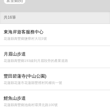
富里鄉(6)
共16筆
東海岸遊客服務中心
花蓮縣壽豐鄉鹽寮村大坑5號
月眉山步道
花蓮縣壽豐鄉193線到月眉段旁的產業道路
豐田碧蓮寺(中山公園)
花蓮縣花蓮市花蓮縣豐裡村民權街一號
鯉魚山步道
花蓮縣壽豐鄉池南村環潭北路100號