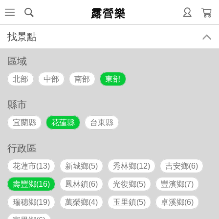
露營樂
找景點
區域
北部
中部
南部
東部
縣市
宜蘭縣
花蓮縣
台東縣
行政區
花蓮市(13)
新城鄉(5)
秀林鄉(12)
吉安鄉(6)
壽豐鄉(16)
鳳林鎮(6)
光復鄉(5)
豐濱鄉(7)
瑞穗鄉(19)
萬榮鄉(4)
玉里鎮(5)
卓溪鄉(6)