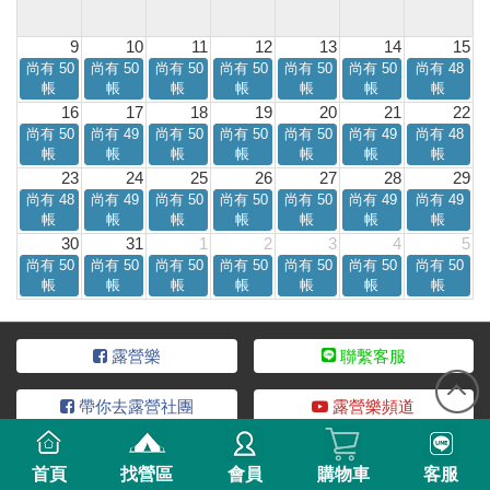
9
10
11
12
13
14
15
尚有 50
尚有 50
尚有 50
尚有 50
尚有 50
尚有 50
尚有 48
帳
帳
帳
帳
帳
帳
帳
16
17
18
19
20
21
22
尚有 50
尚有 49
尚有 50
尚有 50
尚有 50
尚有 49
尚有 48
帳
帳
帳
帳
帳
帳
帳
23
24
25
26
27
28
29
尚有 48
尚有 49
尚有 50
尚有 50
尚有 50
尚有 49
尚有 49
帳
帳
帳
帳
帳
帳
帳
30
31
1
2
3
4
5
尚有 50
尚有 50
尚有 50
尚有 50
尚有 50
尚有 50
尚有 50
帳
帳
帳
帳
帳
帳
帳
露營樂
聯繫客服
帶你去露營社團
露營樂頻道
服務條款
隱私說明
加入合作
營區稅籍登記
首頁
找營區
會員
購物車
客服