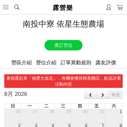
露營樂
南投中寮 依星生態農場
查訂空位
營區介紹
營位介紹
訂單異動規則
露友評價
暑假露起來「抽獎大放送」，有機會獲得精美贈品，點這詳看
活動內容
‹
›
8月 2026
今日
日
一
二
三
四
五
六
26
27
28
29
30
31
1
2
3
4
5
6
7
8