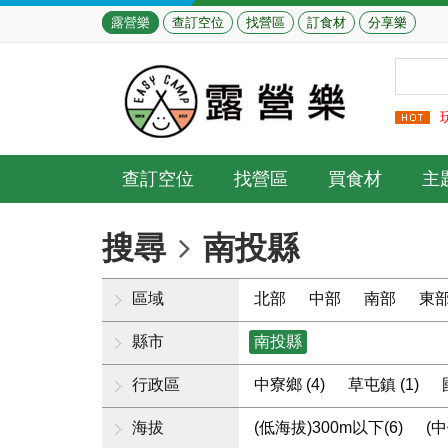
露營樂
查訂空位
找營區
訂食材
分享樂
查訂空位
找營區
買食材
主
搜尋
南投縣
區域
北部
中部
南部
東
縣市
南投縣
行政區
中寮鄉 (4)
草屯鎮 (1)
海拔
(低海拔)300m以下(6)
(中