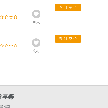
查 訂 空 位
10
人
查 訂 空 位
0
人
分享樂
營指南