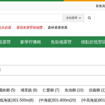
新會員
全站搜尋
玩水必露
、
暑假來露營就抽獎
、
森林避暑推薦
題露營
豪華狩獵帳
免裝備露營
積點折抵營
部
國姓鄉 (5)
埔里鎮 (8)
仁愛鄉 (7)
魚池鄉 (10)
信義鄉 (1
低海拔)301-500m(8)
(中海拔)501-800m(20)
(中高海拔)801-