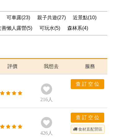
可車露(23)
親子共遊(27)
近景點(10)
善懶人露營(5)
可玩水(5)
森林系(4)
評價
我想去
服務
查 訂 空 位
216
人
查 訂 空 位
食材直配
營區
426
人