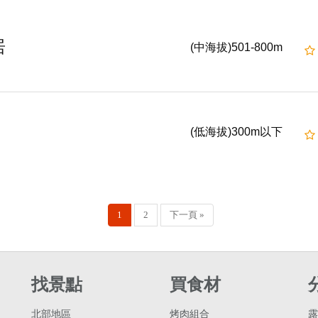
居
(中海拔)501-800m
(低海拔)300m以下
1
2
下一頁 »
找景點
買食材
北部地區
烤肉組合
露