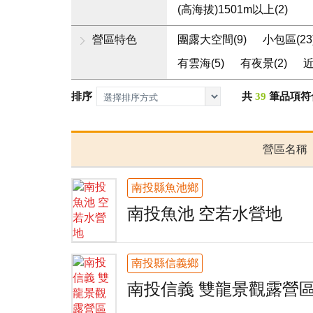
(高海拔)1501m以上(2)
營區特色
團露大空間(9)
小包區(23
有雲海(5)
有夜景(2)
近
排序
共
39
筆品項符
營區名稱
南投縣魚池鄉
南投魚池 空若水營地
南投縣信義鄉
南投信義 雙龍景觀露營