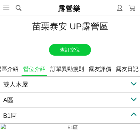
露營樂
苗栗泰安 UP露營區
查訂空位
營區介紹
營位介紹
訂單異動規則
露友評價
露友日記
雙人木屋
A區
B1區