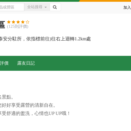
全站搜尋
加入
區
(125則評價)
泰安分駐所，依指標前往)往右上迴轉1.2km處
評價
露友日記
名景點。
您好好享受露營的清新自在。
受舒適的盥洗，心情也UP UP哦！