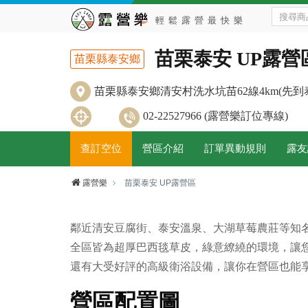
苗栗泰安 UP露營
苗栗縣泰安鄉
苗栗縣泰安鄉清安村洗水坑苗62線4km(先到
02-22527966 (露營樂訂位專線)
查訂空位
營區介紹
訂單異動規則
露友
露營樂
苗栗泰安 UP露營區
鄰近清安豆腐街、泰安溫泉、大湖草莓農莊等知
全區皆為超厚巴西毯草皮，綠意繚繞的環境，讓
還有大受好評的高級衛浴設備，讓你在營區也能享
營區配置圖