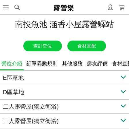
露營樂
南投魚池 涵香小屋露營驛站
查訂空位
食材直配
營位介紹
訂單異動規則
其他服務
露友評價
食材直
E區草地
D區草地
二人露營屋(獨立衛浴)
三人露營屋(獨立衛浴)