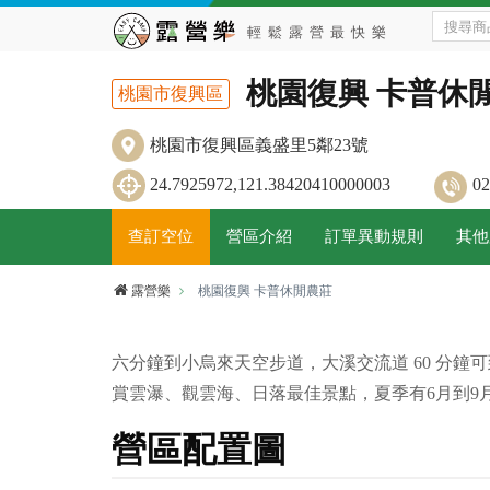
桃園復興 卡普休
桃園市復興區
桃園市復興區義盛里5鄰23號
24.7925972,121.38420410000003
0
查訂空位
營區介紹
訂單異動規則
其他
露營樂
桃園復興 卡普休閒農莊
六分鐘到小烏來天空步道，大溪交流道 60 分鐘可
賞雲瀑、觀雲海、日落最佳景點，夏季有6月到9
營區配置圖