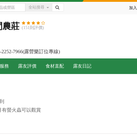
全站搜尋
加入
閒農莊
(151則評價)
2-2252-7966(露營樂訂位專線)
服務
露友評價
食材直配
露友日記
到
月有螢火蟲可以觀賞