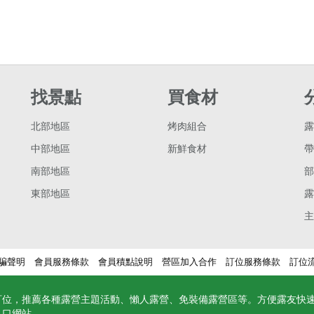
找景點
買食材
北部地區
烤肉組合
露
中部地區
新鮮食材
帶
南部地區
部
東部地區
露
主
騙聲明
會員服務條款
會員積點說明
營區加入合作
訂位服務條款
訂位
訂位，推薦各種露營主題活動、懶人露營、免裝備露營區等。方便露友快
入口網站