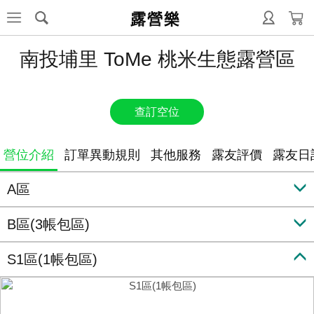
露營樂
南投埔里 ToMe 桃米生態露營區
查訂空位
營位介紹
訂單異動規則
其他服務
露友評價
露友日
A區
B區(3帳包區)
S1區(1帳包區)