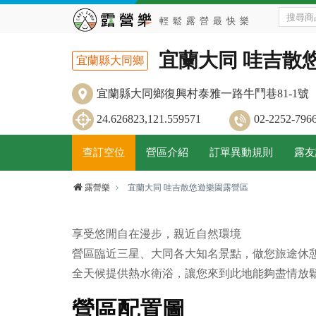
宜蘭大同 哇吉散
宜蘭縣大同鄉
宜蘭縣大同鄉復興村泰雅一路牛鬥巷81-1號
24.626823,121.559571
02-2252-
查訂空位
營區介紹
訂單異動規則
露友
露營樂
宜蘭大同 哇吉散悠遊樂園露營區
享受悠閒自在漫步，親近自然環境
營區臨近三星、大同各大知名景點，做您旅途休
全天候提供熱水衛浴，讓您來到此地能夠盡情放鬆
營區配置圖