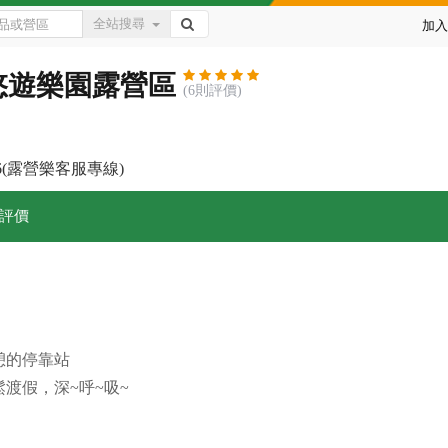
全站搜尋
加入
悠遊樂園露營區
(6則評價)
7966(露營樂客服專線)
評價
憩的停靠站
渡假，深~呼~吸~