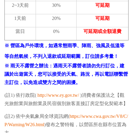
2~3天前
30%
可延期
1天前
20%
可延期
當日
0%
可延期或全額退費
※ 營區為戶外環境，如遇常態雨季、陣雨、強風及低溫等
等自然氣候，不列入退款或延期範圍，訂位請多考量！
※ 雨天不露營之辦法：遇雨天不露營者請勿先行訂位，建
議於出遊當天，您可以接受的天氣、路況，再以電話聯繫營
主訂位，以免造成雙方之間的困擾。
(註1) 依行政院(
http://www.ey.gov.tw/
)消費者保護法之【觀
光旅館業與旅館業及民宿個別旅客直接訂房定型化契範本】
(註2) 依中央氣象局全球資訊網(
https://www.cwa.gov.tw/V8/C/
P/Warning/W26.html
)發布之警特報，以營區所在縣市位置為
主。