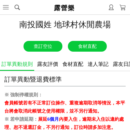
露營樂
南投國姓 地球村休閒農場
查訂空位
食材直配
訂單異動規則
露友評價
食材直配
達人筆記
露友日
訂單異動暨退費標準
※ 強制停權規則：
會員帳號若有不正常訂位操作、重複逾期取消等情況，本平
台將會取消此帳號之使用權限，並不另行通知。
※ 若申請延期：
展延
6個月
內要入住，逾期未入住以違約處
理、恕不退還訂金，不另行通知，
訂位時請多加注意。