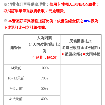
※ 消費者訂單異動
處理
費：
信用卡/虛擬ATM/IBON繳費：
取消訂單每筆退款需收取30元
處理費。
※
本營區訂單異動暨退訂比例：依營位總金額之
30%
做為
下述退訂比例之計算依據。
人為因素
天候因素(註2)
14天內改期
/退訂比
露營日
退還已收訂金比例(註1)
例
■
颱風
(陸警)
■
大雨特報
可延期，限1次
14天前
100%
10~13天前
70%
---
7~9天前
50%
4~6天前
40%