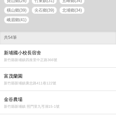
寶山鄉(26)
竹東鎮(31)
五峰鄉(34)
橫山鄉(39)
尖石鄉(39)
北埔鄉(34)
峨眉鄉(41)
共54筆
新埔國小校長宿舍
新竹縣新埔鎮四座里中正路366號
富茂蘭園
新竹縣新埔鎮褒忠路411巷122號
金谷農場
新竹縣新埔鎮 照門里九芎湖15-1號