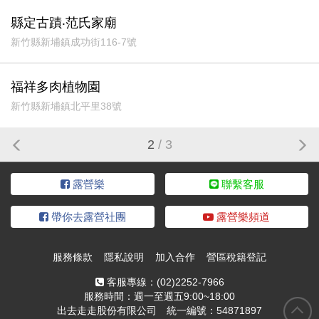
縣定古蹟‧范氏家廟
新竹縣新埔鎮成功街116-7號
福祥多肉植物園
新竹縣新埔鎮北平里38號
2
/ 3
露營樂
聯繫客服
帶你去露營社團
露營樂頻道
服務條款
隱私說明
加入合作
營區稅籍登記
客服專線：
(02)2252-7966
服務時間：週一至週五9:00~18:00
出去走走股份有限公司 統一編號：54871897