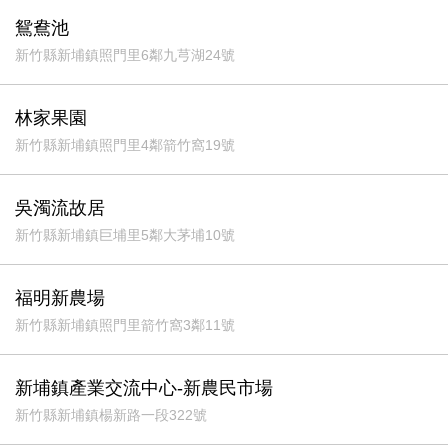
鴛鴦池
新竹縣新埔鎮照門里6鄰九芎湖24號
林家果園
新竹縣新埔鎮照門里4鄰箭竹窩19號
吳濁流故居
新竹縣新埔鎮巨埔里5鄰大茅埔10號
福明新農場
新竹縣新埔鎮照門里箭竹窩3鄰11號
新埔鎮產業交流中心-新農民市場
新竹縣新埔鎮楊新路一段322號