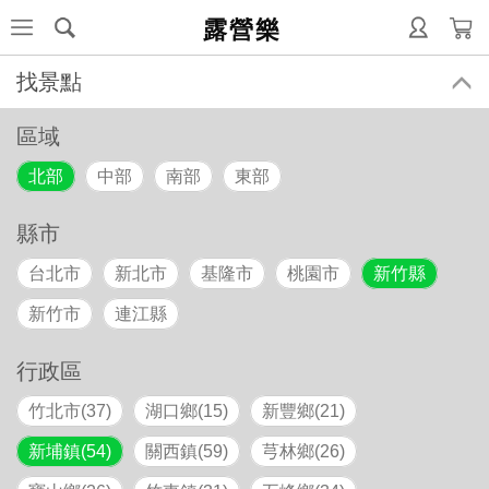
露營樂
找景點
區域
北部
中部
南部
東部
縣市
台北市
新北市
基隆市
桃園市
新竹縣
新竹市
連江縣
行政區
竹北市(37)
湖口鄉(15)
新豐鄉(21)
新埔鎮(54)
關西鎮(59)
芎林鄉(26)