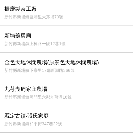
振慶製茶工廠
新竹縣新埔鎮巨埔里大茅埔70號
新埔義勇廟
新竹縣新埔鎮上樟路一段12巷1號
金色天地休閒農場(原景色天地休閒農場)
新竹縣新埔鎮下寮里17鄰新湖路366號
九芎湖周家庄農場
新竹縣新埔鎮照門里六鄰九芎湖18號
縣定古蹟‧張氏家廟
新竹縣新埔鎮和平街347巷22號