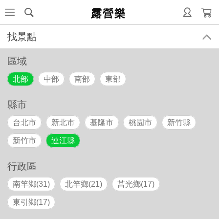
露營樂
找景點
區域
北部
中部
南部
東部
縣市
台北市
新北市
基隆市
桃園市
新竹縣
新竹市
連江縣
行政區
南竿鄉(31)
北竿鄉(21)
莒光鄉(17)
東引鄉(17)