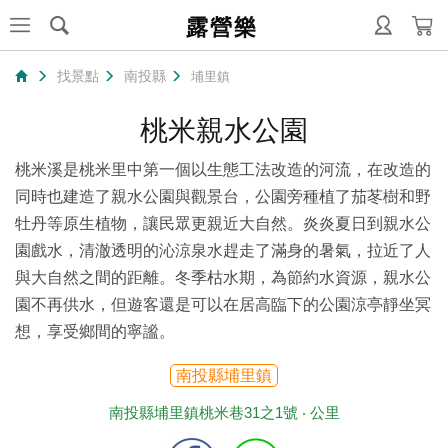
露營樂
找景點
南投縣
埔里鎮
桃米親水公園
桃米溪是桃米里中第一個以生態工法改造的河流，在改造的
同時也建造了親水公園與觀景台，公園旁種植了茄苳樹和野
牡丹等原生植物，讓民眾更親近大自然。炎炎夏日到親水公
園戲水，清澈透明的沁涼泉水趕走了滿身的暑氣，拉近了人
與大自然之間的距離。冬季枯水期，為節約水資源，親水公
園不再供水，但遊客還是可以在居高臨下的公園涼亭靜坐冥
想，享受鄉間的寧謐。
南投縣埔里鎮
南投縣埔里鎮桃米巷31之1號 ‧
公里