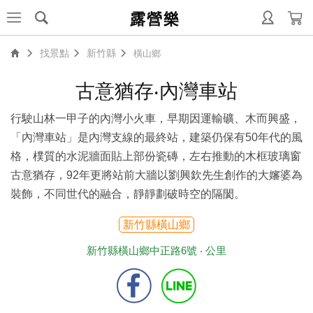
露營樂
找景點
新竹縣
橫山鄉
古意猶存‧內灣車站
行駛山林一甲子的內灣小火車，早期因運輸礦、木而興盛，
「內灣車站」是內灣支線的最終站，建築仍保有50年代的風
格，樸質的水泥牆面貼上部份瓷磚，左右推動的木框玻璃窗
古意猶存，92年更將站前大牆以劉興欽先生創作的大嬸婆為
裝飾，不同世代的融合，靜靜劃破時空的隔閡。
新竹縣橫山鄉
新竹縣橫山鄉中正路6號 ‧
公里