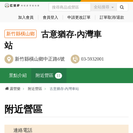
全站搜尋
加入會員
會員登入
申請更改訂單
訂單取消/退款
古意猶存‧內灣車
新竹縣橫山鄉
站
新竹縣橫山鄉中正路6號
03-5932001
景點介紹
附近營區
11
露營樂
附近營區
古意猶存‧內灣車站
附近營區
連絡電話