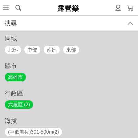
露營樂
搜尋
區域
北部
中部
南部
東部
縣市
高雄市
行政區
六龜區 (2)
海拔
(中低海拔)301-500m(2)