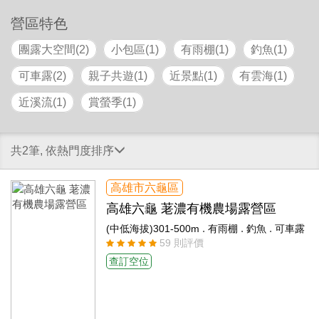
營區特色
團露大空間(2)
小包區(1)
有雨棚(1)
釣魚(1)
可車露(2)
親子共遊(1)
近景點(1)
有雲海(1)
近溪流(1)
賞螢季(1)
共2筆, 依熱門度排序
高雄市六龜區
高雄六龜 荖濃有機農場露營區
.
.
.
(中低海拔)301-500m
有雨棚
釣魚
可車露
59 則評價
查訂空位