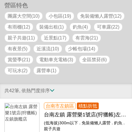
營區特色
團露大空間(10)
小包區(19)
免裝備懶人露營(12)
有雨棚(12)
裝備出租(1)
釣魚(4)
可車露(22)
親子共遊(11)
近景點(17)
有雲海(21)
有夜景(5)
近溪流(10)
少帳包場(14)
賞螢季(21)
電動車充電樁(3)
全區禁菸(6)
可玩水(2)
露營車(1)
共42筆, 依熱門度排序
台南市左鎮區
積點折抵
台南左鎮 露營樂1號店(狩獵帳)左鎮
旗艦店
.
.
.
(低海拔)300m以下
免裝備懶人露營
釣魚
親子共遊