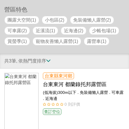
營區特色
團露大空間(1)
小包區(2)
免裝備懶人露營(2)
可車露(2)
近溪流(1)
近海邊(2)
少帳包場(1)
賞螢季(1)
寵物友善懶人露營(1)
露營車(1)
共3筆, 依熱門度排序
台東縣東河鄉
台東東河 都蘭錄托邦露營區
.
.
(低海拔)300m以下
免裝備懶人露營
可車露
.
近海邊
0 則評價
查訂空位