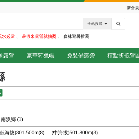
新會員
全站搜尋
玩水必露
、
暑假來露營就抽獎
、
森林避暑推薦
題露營
豪華狩獵帳
免裝備露營
積點折抵營
縣
部
南澳鄉 (1)
低海拔)301-500m(8)
(中海拔)501-800m(3)