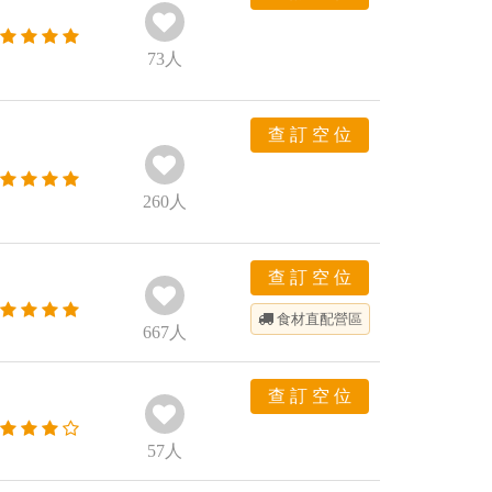
73
人
查 訂 空 位
260
人
查 訂 空 位
食材直配
營區
667
人
查 訂 空 位
57
人