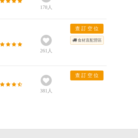
178
人
查 訂 空 位
食材直配
營區
261
人
查 訂 空 位
381
人