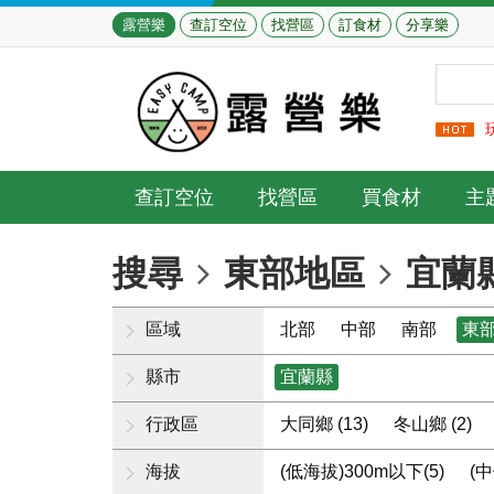
露營樂
查訂空位
找營區
訂食材
分享樂
查訂空位
找營區
買食材
主
搜尋
東部地區
宜蘭
區域
北部
中部
南部
東
縣市
宜蘭縣
行政區
大同鄉 (13)
冬山鄉 (2)
海拔
(低海拔)300m以下(5)
(中