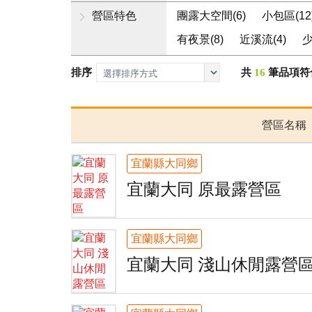
營區特色
團露大空間(6)
小包區(12
有夜景(8)
近溪流(4)
少
排序
共
16
筆品項符
營區名稱
宜蘭縣大同鄉
宜蘭大同 原最露營區
宜蘭縣大同鄉
宜蘭大同 淺山休閒露營