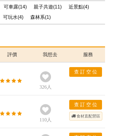
可車露(14)
親子共遊(11)
近景點(4)
可玩水(4)
森林系(1)
評價
我想去
服務
查 訂 空 位
326
人
查 訂 空 位
食材直配
營區
110
人