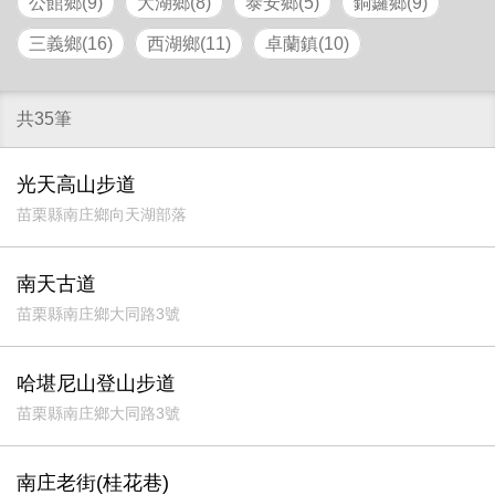
公館鄉(9)
大湖鄉(8)
泰安鄉(5)
銅鑼鄉(9)
三義鄉(16)
西湖鄉(11)
卓蘭鎮(10)
共35筆
光天高山步道
苗栗縣南庄鄉向天湖部落
南天古道
苗栗縣南庄鄉大同路3號
哈堪尼山登山步道
苗栗縣南庄鄉大同路3號
南庄老街(桂花巷)