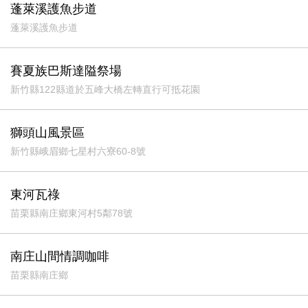
蓬萊溪護魚步道
蓬萊溪護魚步道
賽夏族巴斯達隘祭場
新竹縣122縣道於五峰大橋左轉直行可抵花園
獅頭山風景區
新竹縣峨眉鄉七星村六寮60-8號
東河瓦祿
苗栗縣南庄鄉東河村5鄰78號
南庄山間情調咖啡
苗栗縣南庄鄉