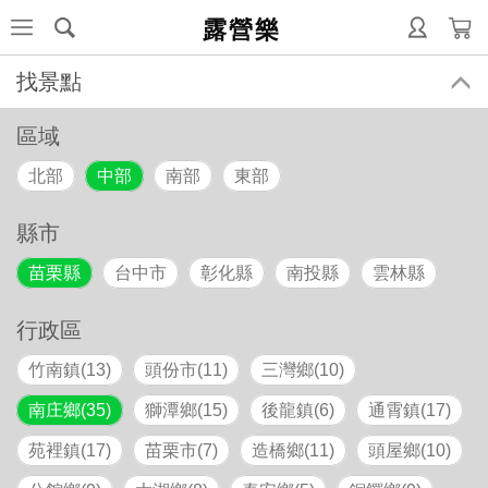
露營樂
找景點
區域
北部
中部
南部
東部
縣市
苗栗縣
台中市
彰化縣
南投縣
雲林縣
行政區
竹南鎮(13)
頭份市(11)
三灣鄉(10)
南庄鄉(35)
獅潭鄉(15)
後龍鎮(6)
通霄鎮(17)
苑裡鎮(17)
苗栗市(7)
造橋鄉(11)
頭屋鄉(10)