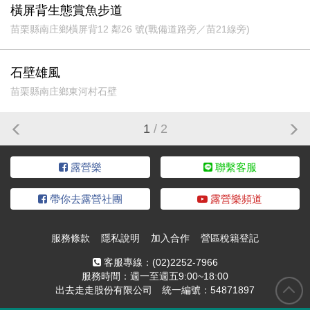
橫屏背生態賞魚步道
苗栗縣南庄鄉橫屏背12 鄰26 號(戰備道路旁／苗21線旁)
石壁雄風
苗栗縣南庄鄉東河村石壁
1
/ 2
露營樂
聯繫客服
帶你去露營社團
露營樂頻道
服務條款
隱私說明
加入合作
營區稅籍登記
客服專線：
(02)2252-7966
服務時間：週一至週五9:00~18:00
出去走走股份有限公司 統一編號：54871897